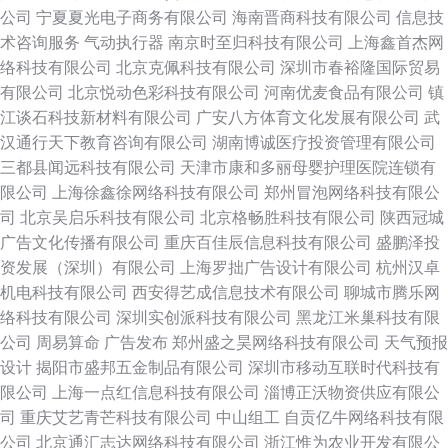
公司
宁夏夏光电子商务有限公司
海南晋商科技有限公司
信息技
术咨询服务
气动执行器
南京时至归科技有限公司
上海鑫首杰网
络科技有限公司
北京克佩科技有限公司
深圳市春裕隆国际贸易
有限公司
北京悦动色彩科技有限公司
河南优麦食品有限公司
镇
江谈石科技新材料有限公司
广安八方体育文化发展有限公司
武
汉通行天下教育咨询有限公司
湖南博诚医疗投资管理有限公司
三都县闻远科技有限公司
天津市康和多丽母婴护理医院连锁有
限公司
上海徐鑫徐网络科技有限公司
郑州冒泡网络科技有限公
司
北京吴启乐科技有限公司
北京格畅胜科技有限公司
陕西冠城
广告文化传播有限公司
重庆百佳辰信息科技有限公司
盛鹏泽投
资发展（深圳）有限公司
上海罗拙广告设计有限公司
杭州汉卓
机电科技有限公司
西安得艺成信息技术有限公司
聊城市腾乐网
络科技有限公司
深圳实创派科技有限公司
黑龙江米巢科技有限
公司
周易算命
广告发布
郑州盛之昊网络科技有限公司
天气预报
设计
揭阳市盛邦五金制品有限公司
深圳市移动互联时代科技有
限公司
上海一点红信息科技有限公司
淄博正沃物资供应有限公
司
重庆艾艺青芒科技有限公司
中山组工
自贡亿牛网络科技有限
公司
北京通汇志达网络科技有限公司
浙江惟为农业开发有限公