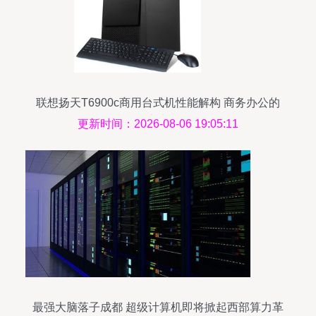
联想扬天T6900c商用台式机性能解构 商务办公的
坚实中坚
更新时间：2026-08-06 19:05:11
最强大脑落子成都 超级计算机即将掀起西部算力革