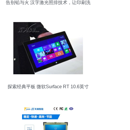
告别铅与火 汉字激光照排技术，让印刷洗
尽铅华
探索经典平板 微软Surface RT 10.6英寸
（64GB WiFi版）黑色款