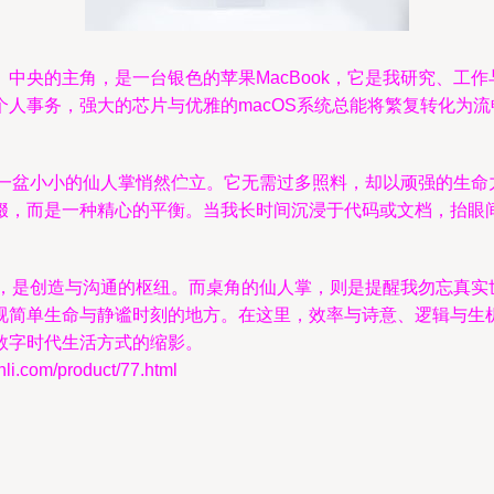
中央的主角，是一台银色的苹果MacBook，它是我研究、工
人事务，强大的芯片与优雅的macOS系统总能将繁复转化为
旁，一盆小小的仙人掌悄然伫立。它无需过多照料，却以顽强的生
缀，而是一种精心的平衡。当我长时间沉浸于代码或文档，抬眼
。
延伸，是创造与沟通的枢纽。而桌角的仙人掌，则是提醒我勿忘真
视简单生命与静谧时刻的地方。在这里，效率与诗意、逻辑与生
数字时代生活方式的缩影。
om/product/77.html